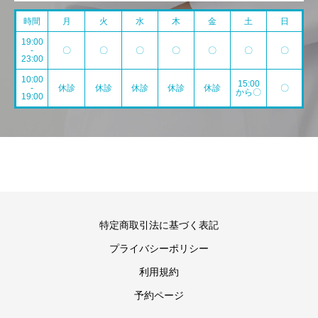
時間
月
火
水
木
金
土
日
19:00
-
〇
〇
〇
〇
〇
〇
〇
23:00
10:00
15:00
-
休診
休診
休診
休診
休診
〇
から〇
19:00
特定商取引法に基づく表記
プライバシーポリシー
利用規約
予約ページ