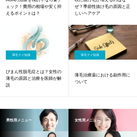
ェック！費用の相場や安く抑
ぜ？季節性抜け毛の原因と正
えるポイントは？
しいヘアケア
薄毛マメ知識
薄毛マメ知識
びまん性脱毛症とは？女性の
薄毛治療薬における副作用に
薄毛の原因と治療を医師が解
ついて
説
男性用メニュー
女性用メニュー